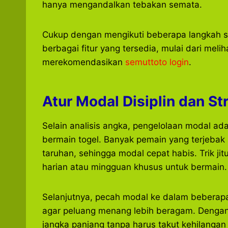
hanya mengandalkan tebakan semata.
Cukup dengan mengikuti beberapa langkah 
berbagai fitur yang tersedia, mulai dari melih
merekomendasikan
semuttoto login
.
Atur Modal Disiplin dan St
Selain analisis angka, pengelolaan modal a
bermain togel. Banyak pemain yang terjebak
taruhan, sehingga modal cepat habis. Trik ji
harian atau mingguan khusus untuk bermain.
Selanjutnya, pecah modal ke dalam beberapa 
agar peluang menang lebih beragam. Dengan s
jangka panjang tanpa harus takut kehilangan