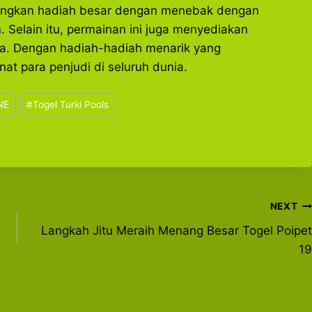
angkan hadiah besar dengan menebak dengan
 Selain itu, permainan ini juga menyediakan
a. Dengan hadiah-hadiah menarik yang
at para penjudi di seluruh dunia.
NE
#
Togel Turki Pools
NEXT
Langkah Jitu Meraih Menang Besar Togel Poipet
19