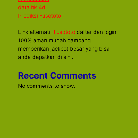
data hk 4d
Prediksi Fusototo
Link alternatif
Fusototo
daftar dan login
100% aman mudah gampang
memberikan jackpot besar yang bisa
anda dapatkan di sini.
Recent Comments
No comments to show.