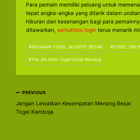
Para pemain memiliki peluang untuk memen
tepat angka-angka yang ditarik dalam undian.
hiburan dan kesenangan bagi para pemainny
ditawarkan,
semuttoto login
terus menarik min
Post
#
PASARAN TOGEL JACKPOT BESAR
#
TOGEL ONLI
Tags:
#
Trik Jitu Main Togel Untuk Menang
Post
PREVIOUS
Jangan Lewatkan Kesempatan Menang Besar
navigation
Togel Kamboja