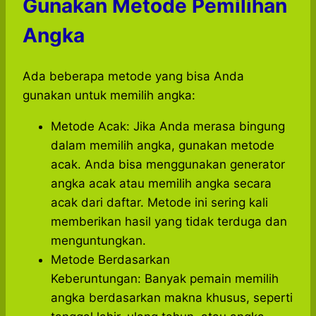
Gunakan Metode Pemilihan
Angka
Ada beberapa metode yang bisa Anda
gunakan untuk memilih angka:
Metode Acak: Jika Anda merasa bingung
dalam memilih angka, gunakan metode
acak. Anda bisa menggunakan generator
angka acak atau memilih angka secara
acak dari daftar. Metode ini sering kali
memberikan hasil yang tidak terduga dan
menguntungkan.
Metode Berdasarkan
Keberuntungan: Banyak pemain memilih
angka berdasarkan makna khusus, seperti