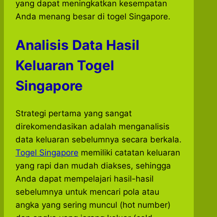
yang dapat meningkatkan kesempatan
Anda menang besar di togel Singapore.
Analisis Data Hasil
Keluaran Togel
Singapore
Strategi pertama yang sangat
direkomendasikan adalah menganalisis
data keluaran sebelumnya secara berkala.
Togel Singapore
memiliki catatan keluaran
yang rapi dan mudah diakses, sehingga
Anda dapat mempelajari hasil-hasil
sebelumnya untuk mencari pola atau
angka yang sering muncul (hot number)