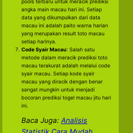
pools terbaru untuk meracik prediksi
angka main macau hari ini. Setiap
data yang dikumpulkan dari data
macau ini adalah paito warna harian
yang merupakan result toto macau
setiap harinya.
Code Syair Macau
: Salah satu
metode dalam meracik prediksi toto
macau terakurat adalah melalui code
syair macau. Setiap kode syair
macau yang diracik dengan benar
sangat mungkin untuk menjadi
bocoran prediksi togel macau jitu hari
ini.
Baca Juga:
Analisis
Statistik Cara Mudah