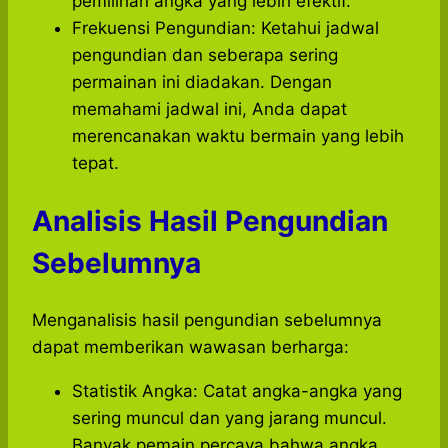
pemilihan angka yang lebih efektif.
Frekuensi Pengundian: Ketahui jadwal
pengundian dan seberapa sering
permainan ini diadakan. Dengan
memahami jadwal ini, Anda dapat
merencanakan waktu bermain yang lebih
tepat.
Analisis Hasil Pengundian
Sebelumnya
Menganalisis hasil pengundian sebelumnya
dapat memberikan wawasan berharga:
Statistik Angka: Catat angka-angka yang
sering muncul dan yang jarang muncul.
Banyak pemain percaya bahwa angka