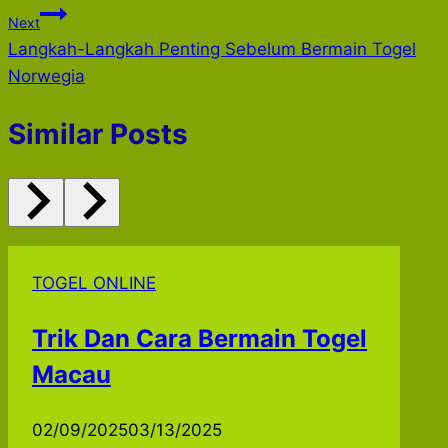
Next
Langkah-Langkah Penting Sebelum Bermain Togel
Norwegia
Similar Posts
TOGEL ONLINE
Trik Dan Cara Bermain Togel
Macau
02/09/2025
03/13/2025