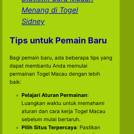
Menang di Togel
Sidney
Tips untuk Pemain Baru
Bagi pemain baru, ada beberapa tips yang
dapat membantu Anda memulai
permainan Togel Macau dengan lebih
baik:
Pelajari Aturan Permainan
:
Luangkan waktu untuk memahami
aturan dan cara kerja Togel Macau
sebelum mulai bertaruh.
Pilih Situs Terpercaya
: Pastikan