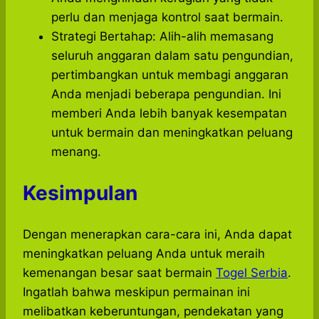
perlu dan menjaga kontrol saat bermain.
Strategi Bertahap: Alih-alih memasang
seluruh anggaran dalam satu pengundian,
pertimbangkan untuk membagi anggaran
Anda menjadi beberapa pengundian. Ini
memberi Anda lebih banyak kesempatan
untuk bermain dan meningkatkan peluang
menang.
Kesimpulan
Dengan menerapkan cara-cara ini, Anda dapat
meningkatkan peluang Anda untuk meraih
kemenangan besar saat bermain
Togel Serbia
.
Ingatlah bahwa meskipun permainan ini
melibatkan keberuntungan, pendekatan yang