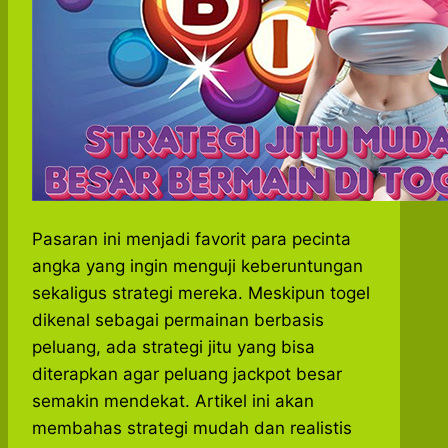
Pasaran ini menjadi favorit para pecinta
angka yang ingin menguji keberuntungan
sekaligus strategi mereka. Meskipun togel
dikenal sebagai permainan berbasis
peluang, ada strategi jitu yang bisa
diterapkan agar peluang jackpot besar
semakin mendekat. Artikel ini akan
membahas strategi mudah dan realistis