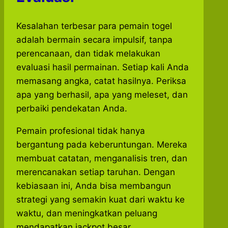
Kesalahan terbesar para pemain togel
adalah bermain secara impulsif, tanpa
perencanaan, dan tidak melakukan
evaluasi hasil permainan. Setiap kali Anda
memasang angka, catat hasilnya. Periksa
apa yang berhasil, apa yang meleset, dan
perbaiki pendekatan Anda.
Pemain profesional tidak hanya
bergantung pada keberuntungan. Mereka
membuat catatan, menganalisis tren, dan
merencanakan setiap taruhan. Dengan
kebiasaan ini, Anda bisa membangun
strategi yang semakin kuat dari waktu ke
waktu, dan meningkatkan peluang
mendapatkan jackpot besar.