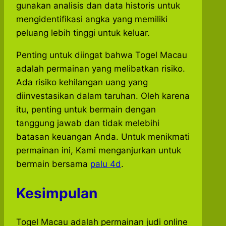
gunakan analisis dan data historis untuk
mengidentifikasi angka yang memiliki
peluang lebih tinggi untuk keluar.
Penting untuk diingat bahwa Togel Macau
adalah permainan yang melibatkan risiko.
Ada risiko kehilangan uang yang
diinvestasikan dalam taruhan. Oleh karena
itu, penting untuk bermain dengan
tanggung jawab dan tidak melebihi
batasan keuangan Anda. Untuk menikmati
permainan ini, Kami menganjurkan untuk
bermain bersama
palu 4d
.
Kesimpulan
Togel Macau adalah permainan judi online