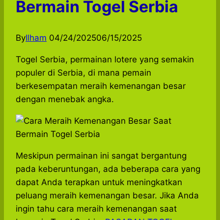
Bermain Togel Serbia
By
Ilham
04/24/2025
06/15/2025
Togel Serbia, permainan lotere yang semakin
populer di Serbia, di mana pemain
berkesempatan meraih kemenangan besar
dengan menebak angka.
Meskipun permainan ini sangat bergantung
pada keberuntungan, ada beberapa cara yang
dapat Anda terapkan untuk meningkatkan
peluang meraih kemenangan besar. Jika Anda
ingin tahu cara meraih kemenangan saat