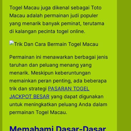
Togel Macau juga dikenal sebagai Toto
Macau adalah permainan judi populer
yang menarik banyak peminat, terutama
di kalangan pecinta togel online.
Permainan ini menawarkan berbagai jenis
taruhan dan peluang menang yang
menarik. Meskipun keberuntungan
memainkan peran penting, ada beberapa
trik dan strategi
PASARAN TOGEL
JACKPOT BESAR
yang dapat digunakan
untuk meningkatkan peluang Anda dalam
permainan Togel Macau.
Memahami Dasar-Dasar