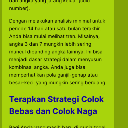
dan angka yang jarang keluar (cold
number).
Dengan melakukan analisis minimal untuk
periode 14 hari atau satu bulan terakhir,
Anda bisa mulai melihat tren. Misalnya,
angka 3 dan 7 mungkin lebih sering
muncul dibanding angka lainnya. Ini bisa
menjadi dasar strategi dalam menyusun
kombinasi angka. Anda juga bisa
memperhatikan pola ganjil-genap atau
besar-kecil yang mungkin sering berulang.
Terapkan Strategi Colok
Bebas dan Colok Naga
Bagi Anda yang masih baru di dunia togel,