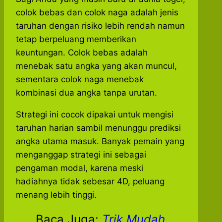
colok bebas dan colok naga adalah jenis
taruhan dengan risiko lebih rendah namun
tetap berpeluang memberikan
keuntungan. Colok bebas adalah
menebak satu angka yang akan muncul,
sementara colok naga menebak
kombinasi dua angka tanpa urutan.
Strategi ini cocok dipakai untuk mengisi
taruhan harian sambil menunggu prediksi
angka utama masuk. Banyak pemain yang
menganggap strategi ini sebagai
pengaman modal, karena meski
hadiahnya tidak sebesar 4D, peluang
menang lebih tinggi.
Baca Juga:
Trik Mudah