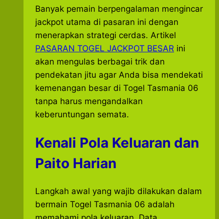
Banyak pemain berpengalaman mengincar
jackpot utama di pasaran ini dengan
menerapkan strategi cerdas. Artikel
PASARAN TOGEL JACKPOT BESAR
ini
akan mengulas berbagai trik dan
pendekatan jitu agar Anda bisa mendekati
kemenangan besar di Togel Tasmania 06
tanpa harus mengandalkan
keberuntungan semata.
Kenali Pola Keluaran dan
Paito Harian
Langkah awal yang wajib dilakukan dalam
bermain Togel Tasmania 06 adalah
memahami pola keluaran. Data