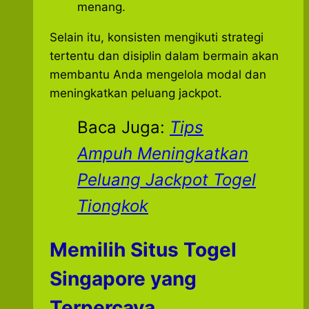
menang.
Selain itu, konsisten mengikuti strategi
tertentu dan disiplin dalam bermain akan
membantu Anda mengelola modal dan
meningkatkan peluang jackpot.
Baca Juga:
Tips
Ampuh Meningkatkan
Peluang Jackpot Togel
Tiongkok
Memilih Situs Togel
Singapore yang
Terpercaya