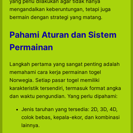
yang perlu dilakukan agar tidak hanya
mengandalkan keberuntungan, tetapi juga
bermain dengan strategi yang matang.
Pahami Aturan dan Sistem
Permainan
Langkah pertama yang sangat penting adalah
memahami cara kerja permainan togel
Norwegia. Setiap pasar togel memiliki
karakteristik tersendiri, termasuk format angka
dan waktu pengundian. Yang perlu dipahami:
Jenis taruhan yang tersedia: 2D, 3D, 4D,
colok bebas, kepala-ekor, dan kombinasi
lainnya.