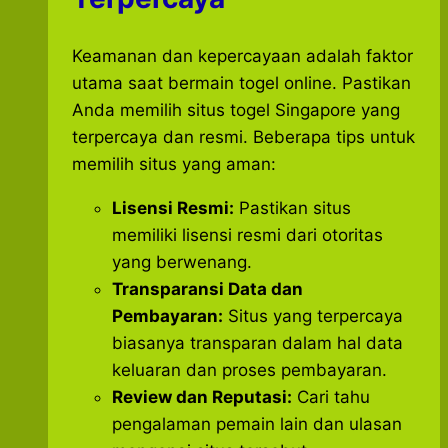
Keamanan dan kepercayaan adalah faktor
utama saat bermain togel online. Pastikan
Anda memilih situs togel Singapore yang
terpercaya dan resmi. Beberapa tips untuk
memilih situs yang aman:
Lisensi Resmi:
Pastikan situs
memiliki lisensi resmi dari otoritas
yang berwenang.
Transparansi Data dan
Pembayaran:
Situs yang terpercaya
biasanya transparan dalam hal data
keluaran dan proses pembayaran.
Review dan Reputasi:
Cari tahu
pengalaman pemain lain dan ulasan