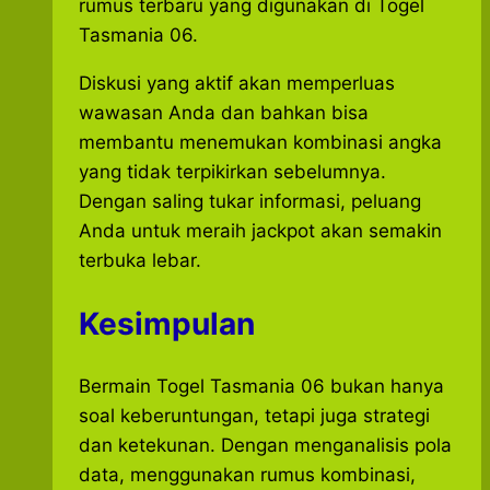
rumus terbaru yang digunakan di Togel
Tasmania 06.
Diskusi yang aktif akan memperluas
wawasan Anda dan bahkan bisa
membantu menemukan kombinasi angka
yang tidak terpikirkan sebelumnya.
Dengan saling tukar informasi, peluang
Anda untuk meraih jackpot akan semakin
terbuka lebar.
Kesimpulan
Bermain Togel Tasmania 06 bukan hanya
soal keberuntungan, tetapi juga strategi
dan ketekunan. Dengan menganalisis pola
data, menggunakan rumus kombinasi,