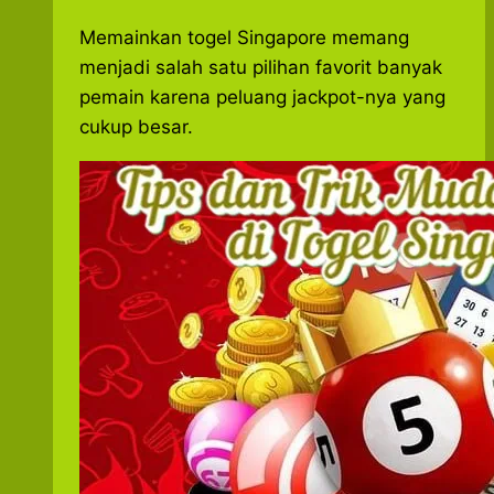
Memainkan togel Singapore memang
menjadi salah satu pilihan favorit banyak
pemain karena peluang jackpot-nya yang
cukup besar.