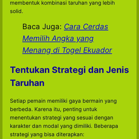
membentuk kombinasi taruhan yang lebih
solid.
Baca Juga:
Cara Cerdas
Memilih Angka yang
Menang di Togel Ekuador
Tentukan Strategi dan Jenis
Taruhan
Setiap pemain memiliki gaya bermain yang
berbeda. Karena itu, penting untuk
menentukan strategi yang sesuai dengan
karakter dan modal yang dimiliki. Beberapa
strategi yang bisa diterapkan: