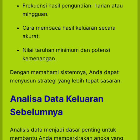
Frekuensi hasil pengundian: harian atau
mingguan.
Cara membaca hasil keluaran secara
akurat.
Nilai taruhan minimum dan potensi
kemenangan.
Dengan memahami sistemnya, Anda dapat
menyusun strategi yang lebih tepat sasaran.
Analisa Data Keluaran
Sebelumnya
Analisis data menjadi dasar penting untuk
membantu Anda memperkirakan angka yang