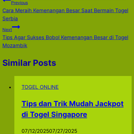
Post
Previous
Cara Meraih Kemenangan Besar Saat Bermain Togel
navigation
Serbia
Next
Tips Agar Sukses Bobol Kemenangan Besar di Togel
Mozambik
Similar Posts
TOGEL ONLINE
Tips dan Trik Mudah Jackpot
di Togel Singapore
07/12/2025
07/27/2025