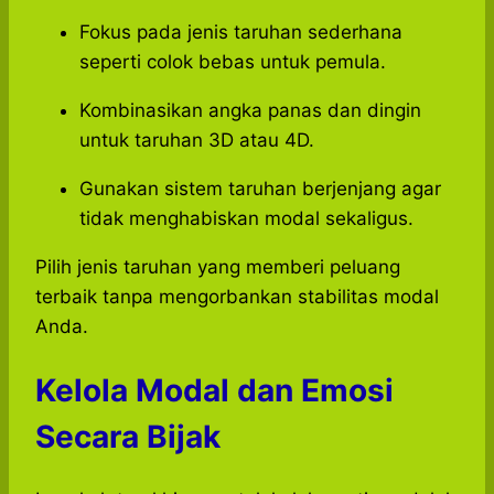
Fokus pada jenis taruhan sederhana
seperti colok bebas untuk pemula.
Kombinasikan angka panas dan dingin
untuk taruhan 3D atau 4D.
Gunakan sistem taruhan berjenjang agar
tidak menghabiskan modal sekaligus.
Pilih jenis taruhan yang memberi peluang
terbaik tanpa mengorbankan stabilitas modal
Anda.
Kelola Modal dan Emosi
Secara Bijak