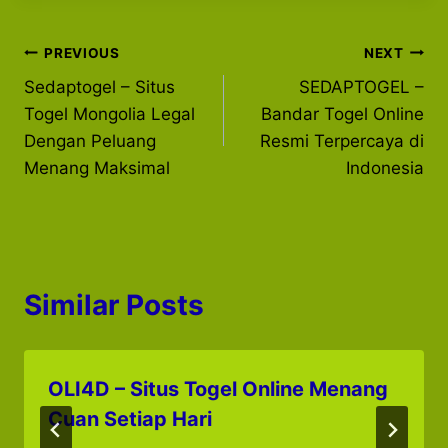
Post
PREVIOUS
NEXT
Sedaptogel – Situs
SEDAPTOGEL –
navigation
Togel Mongolia Legal
Bandar Togel Online
Dengan Peluang
Resmi Terpercaya di
Menang Maksimal
Indonesia
Similar Posts
OLI4D – Situs Togel Online Menang
Cuan Setiap Hari