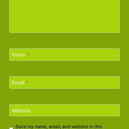
Name
*
Email
*
Website
Save my name, email, and website in this