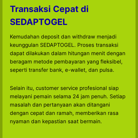
Transaksi Cepat di
SEDAPTOGEL
Kemudahan deposit dan withdraw menjadi
keunggulan SEDAPTOGEL. Proses transaksi
dapat dilakukan dalam hitungan menit dengan
beragam metode pembayaran yang fleksibel,
seperti transfer bank, e-wallet, dan pulsa.
Selain itu, customer service profesional siap
melayani pemain selama 24 jam penuh. Setiap
masalah dan pertanyaan akan ditangani
dengan cepat dan ramah, memberikan rasa
nyaman dan kepastian saat bermain.