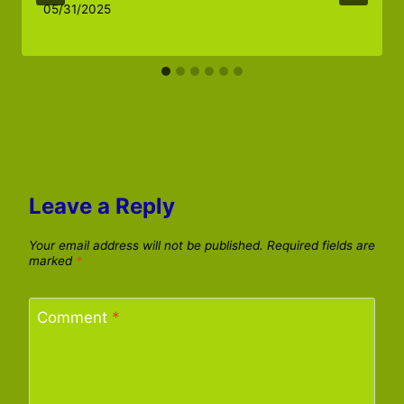
05/31/2025
Leave a Reply
Your email address will not be published.
Required fields are
marked
*
Comment
*