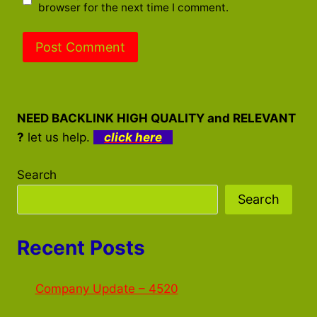
browser for the next time I comment.
NEED BACKLINK HIGH QUALITY and RELEVANT
?
let us help.
click here
Search
Search
Recent Posts
Company Update – 4520