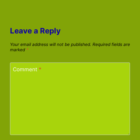
Leave a Reply
Your email address will not be published.
Required fields are
marked
*
Comment
*