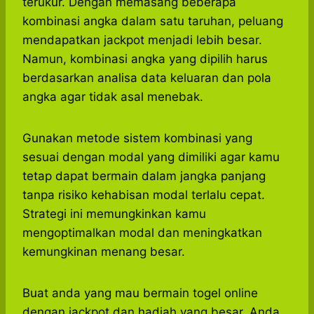
terukur. Dengan memasang beberapa
kombinasi angka dalam satu taruhan, peluang
mendapatkan jackpot menjadi lebih besar.
Namun, kombinasi angka yang dipilih harus
berdasarkan analisa data keluaran dan pola
angka agar tidak asal menebak.
Gunakan metode sistem kombinasi yang
sesuai dengan modal yang dimiliki agar kamu
tetap dapat bermain dalam jangka panjang
tanpa risiko kehabisan modal terlalu cepat.
Strategi ini memungkinkan kamu
mengoptimalkan modal dan meningkatkan
kemungkinan menang besar.
Buat anda yang mau bermain togel online
dengan jackpot dan hadiah yang besar. Anda