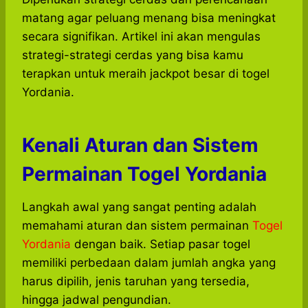
matang agar peluang menang bisa meningkat
secara signifikan. Artikel ini akan mengulas
strategi-strategi cerdas yang bisa kamu
terapkan untuk meraih jackpot besar di togel
Yordania.
Kenali Aturan dan Sistem
Permainan Togel Yordania
Langkah awal yang sangat penting adalah
memahami aturan dan sistem permainan
Togel
Yordania
dengan baik. Setiap pasar togel
memiliki perbedaan dalam jumlah angka yang
harus dipilih, jenis taruhan yang tersedia,
hingga jadwal pengundian.