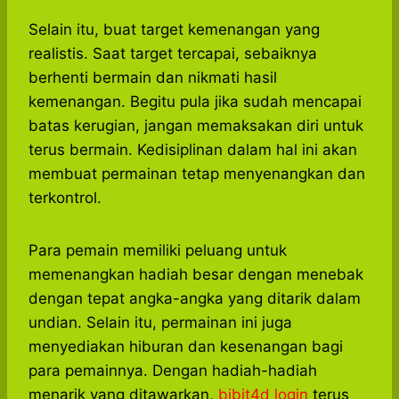
Selain itu, buat target kemenangan yang
realistis. Saat target tercapai, sebaiknya
berhenti bermain dan nikmati hasil
kemenangan. Begitu pula jika sudah mencapai
batas kerugian, jangan memaksakan diri untuk
terus bermain. Kedisiplinan dalam hal ini akan
membuat permainan tetap menyenangkan dan
terkontrol.
Para pemain memiliki peluang untuk
memenangkan hadiah besar dengan menebak
dengan tepat angka-angka yang ditarik dalam
undian. Selain itu, permainan ini juga
menyediakan hiburan dan kesenangan bagi
para pemainnya. Dengan hadiah-hadiah
menarik yang ditawarkan,
bibit4d login
terus