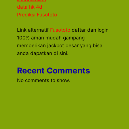
data hk 4d
Prediksi Fusototo
Link alternatif
Fusototo
daftar dan login
100% aman mudah gampang
memberikan jackpot besar yang bisa
anda dapatkan di sini.
Recent Comments
No comments to show.