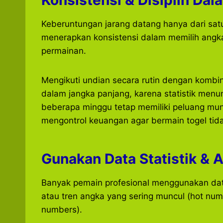
Keberuntungan jarang datang hanya dari sat
menerapkan konsistensi dalam memilih angka
permainan.
Mengikuti undian secara rutin dengan komb
dalam jangka panjang, karena statistik men
beberapa minggu tetap memiliki peluang mun
mengontrol keuangan agar bermain togel tid
Gunakan Data Statistik & 
Banyak pemain profesional menggunakan dat
atau tren angka yang sering muncul (hot num
numbers).