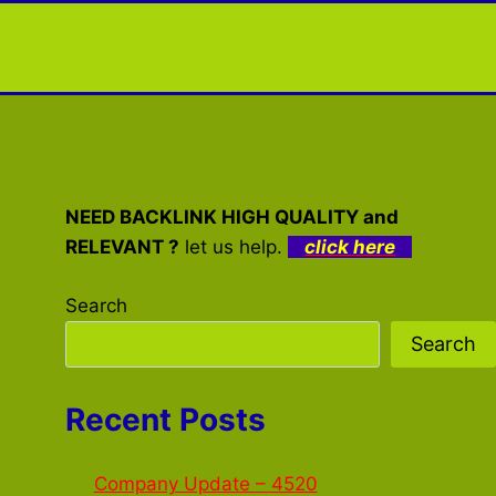
NEED BACKLINK HIGH QUALITY and
RELEVANT ?
let us help.
click here
Search
Search
Recent Posts
Company Update – 4520