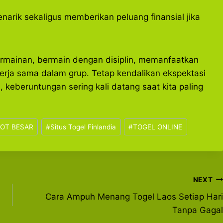
narik sekaligus memberikan peluang finansial jika
mainan, bermain dengan disiplin, memanfaatkan
kerja sama dalam grup. Tetap kendalikan ekspektasi
 keberuntungan sering kali datang saat kita paling
POT BESAR
#
Situs Togel Finlandia
#
TOGEL ONLINE
NEXT
Cara Ampuh Menang Togel Laos Setiap Hari
Tanpa Gagal