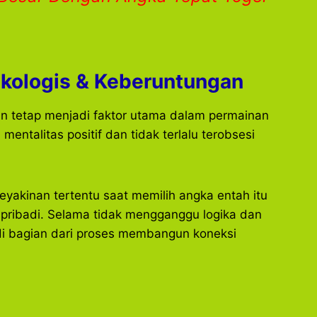
ikologis & Keberuntungan
n tetap menjadi faktor utama dalam permainan
mentalitas positif dan tidak terlalu terobsesi
eyakinan tertentu saat memilih angka entah itu
si pribadi. Selama tidak mengganggu logika dan
adi bagian dari proses membangun koneksi