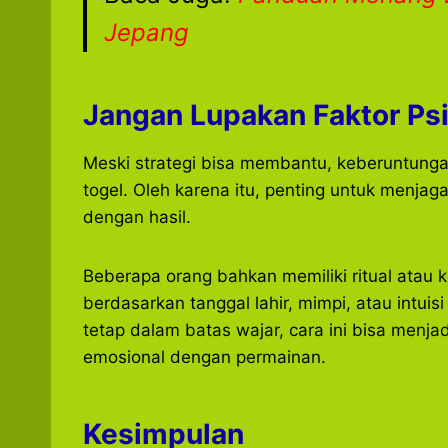
Jepang
Jangan Lupakan Faktor Ps
Meski strategi bisa membantu, keberuntunga
togel. Oleh karena itu, penting untuk menjaga 
dengan hasil.
Beberapa orang bahkan memiliki ritual atau k
berdasarkan tanggal lahir, mimpi, atau intui
tetap dalam batas wajar, cara ini bisa menj
emosional dengan permainan.
Kesimpulan