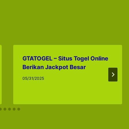
GTATOGEL – Situs Togel Online
Berikan Jackpot Besar
05/31/2025