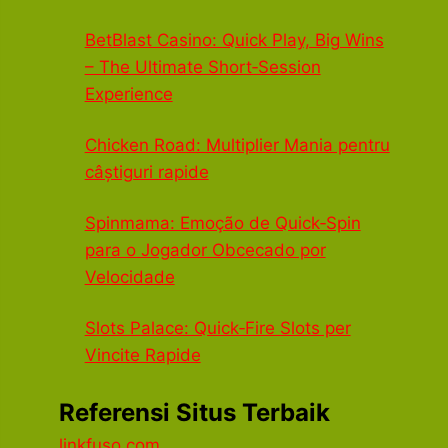
BetBlast Casino: Quick Play, Big Wins
– The Ultimate Short‑Session
Experience
Chicken Road: Multiplier Mania pentru
câștiguri rapide
Spinmama: Emoção de Quick‑Spin
para o Jogador Obcecado por
Velocidade
Slots Palace: Quick‑Fire Slots per
Vincite Rapide
Referensi Situs Terbaik
linkfuso.com