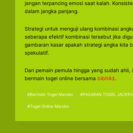
jangan terpancing emosi saat kalah. Konsiste
dalam jangka panjang.
Strategi untuk menguji ulang kombinasi angka
seberapa efektif kombinasi tersebut jika di
gambaran kasar apakah strategi angka kita b
spekulatif.
Dari pemain pemula hingga yang sudah ahli,
bermain togel online bersama
bibit4d
.
Post
#
Bermain Togel Maroko
#
PASARAN TOGEL JACKPO
Tags:
#
Togel Online Maroko