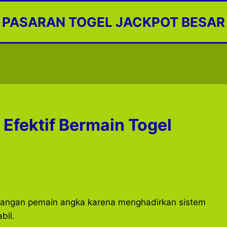
PASARAN TOGEL JACKPOT BESAR
 Efektif Bermain Togel
alangan pemain angka karena menghadirkan sistem
bil.