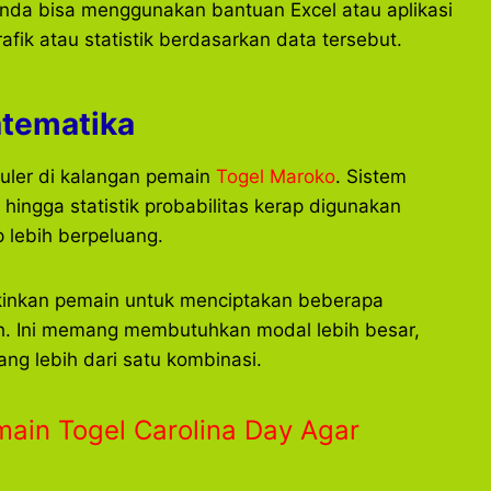
Anda bisa menggunakan bantuan Excel atau aplikasi
fik atau statistik berdasarkan data tersebut.
tematika
puler di kalangan pemain
Togel Maroko
. Sistem
 hingga statistik probabilitas kerap digunakan
 lebih berpeluang.
inkan pemain untuk menciptakan beberapa
ih. Ini memang membutuhkan modal lebih besar,
ng lebih dari satu kombinasi.
ain Togel Carolina Day Agar