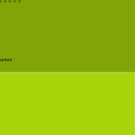
 marked
*