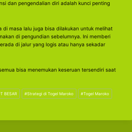
nsi dan pengendalian diri adalah kunci penting
 di masa lalu juga bisa dilakukan untuk melihat
gunakan di pengundian sebelumnya. Ini memberi
erada di jalur yang logis atau hanya sekadar
 semua bisa menemukan keseruan tersendiri saat
T BESAR
#
Strategi di Togel Maroko
#
Togel Maroko