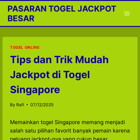
Skip
PASARAN TOGEL JACKPOT
to
BESAR
content
TOGEL ONLINE
Tips dan Trik Mudah
Jackpot di Togel
Singapore
By
Rafi
07/12/2025
Memainkan togel Singapore memang menjadi
salah satu pilihan favorit banyak pemain karena
peluang jackpot-nya yang cukup besar.