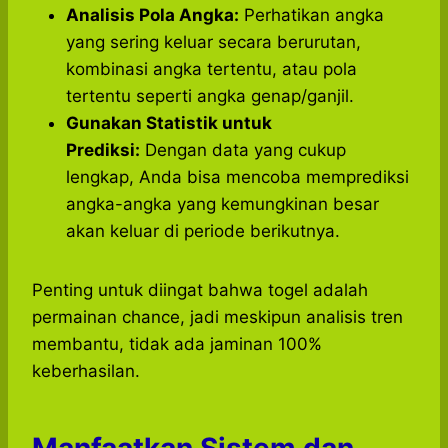
Analisis Pola Angka:
Perhatikan angka
yang sering keluar secara berurutan,
kombinasi angka tertentu, atau pola
tertentu seperti angka genap/ganjil.
Gunakan Statistik untuk
Prediksi:
Dengan data yang cukup
lengkap, Anda bisa mencoba memprediksi
angka-angka yang kemungkinan besar
akan keluar di periode berikutnya.
Penting untuk diingat bahwa togel adalah
permainan chance, jadi meskipun analisis tren
membantu, tidak ada jaminan 100%
keberhasilan.
Manfaatkan Sistem dan