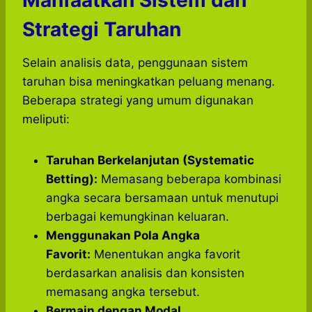
Strategi Taruhan
Selain analisis data, penggunaan sistem
taruhan bisa meningkatkan peluang menang.
Beberapa strategi yang umum digunakan
meliputi:
Taruhan Berkelanjutan (Systematic
Betting):
Memasang beberapa kombinasi
angka secara bersamaan untuk menutupi
berbagai kemungkinan keluaran.
Menggunakan Pola Angka
Favorit:
Menentukan angka favorit
berdasarkan analisis dan konsisten
memasang angka tersebut.
Bermain dengan Modal