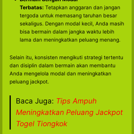
Terbatas:
Tetapkan anggaran dan jangan
tergoda untuk memasang taruhan besar
sekaligus. Dengan modal kecil, Anda masih
bisa bermain dalam jangka waktu lebih
lama dan meningkatkan peluang menang.
Selain itu, konsisten mengikuti strategi tertentu
dan disiplin dalam bermain akan membantu
Anda mengelola modal dan meningkatkan
peluang jackpot.
Baca Juga:
Tips Ampuh
Meningkatkan Peluang Jackpot
Togel Tiongkok