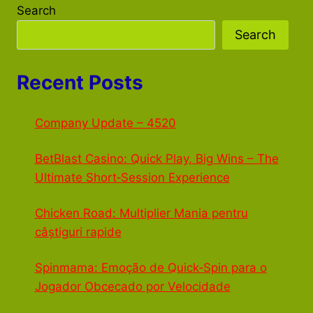
Search
Search
Recent Posts
Company Update – 4520
BetBlast Casino: Quick Play, Big Wins – The
Ultimate Short‑Session Experience
Chicken Road: Multiplier Mania pentru
câștiguri rapide
Spinmama: Emoção de Quick‑Spin para o
Jogador Obcecado por Velocidade