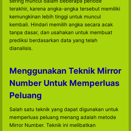
sering muncul dalam beberapa periode
terakhir, karena angka-angka tersebut memiliki
kemungkinan lebih tinggi untuk muncul
kembali. Hindari memilih angka secara acak
tanpa dasar, dan usahakan untuk membuat
prediksi berdasarkan data yang telah
dianalisis.
Menggunakan Teknik Mirror
Number Untuk Memperluas
Peluang
Salah satu teknik yang dapat digunakan untuk
memperluas peluang menang adalah metode
Mirror Number. Teknik ini melibatkan