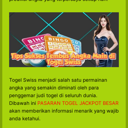
Togel Swiss menjadi salah satu permainan
angka yang semakin diminati oleh para
penggemar judi togel di seluruh dunia.
Dibawah ini
PASARAN TOGEL JACKPOT BESAR
akan memberikan informasi menarik yang wajib
anda ketahui.