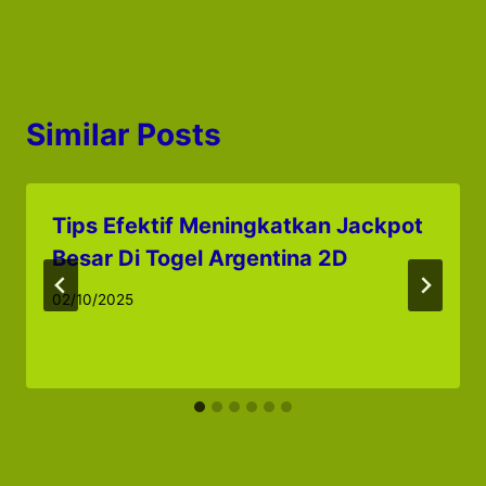
Similar Posts
Tips Efektif Meningkatkan Jackpot
Besar Di Togel Argentina 2D
02/10/2025