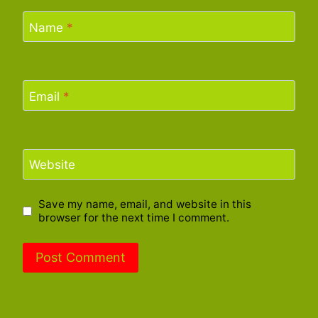
Name
*
Email
*
Website
Save my name, email, and website in this
browser for the next time I comment.