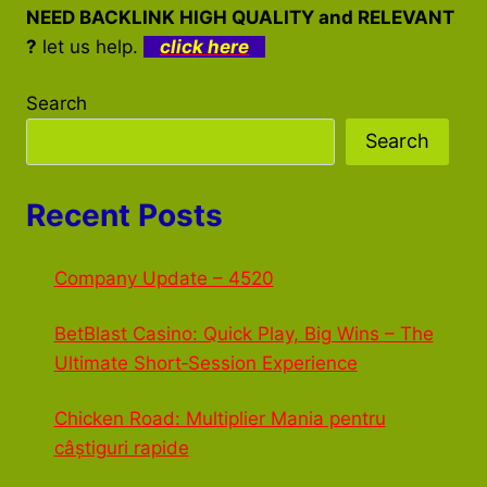
NEED BACKLINK HIGH QUALITY and RELEVANT
?
let us help.
click here
Search
Search
Recent Posts
Company Update – 4520
BetBlast Casino: Quick Play, Big Wins – The
Ultimate Short‑Session Experience
Chicken Road: Multiplier Mania pentru
câștiguri rapide