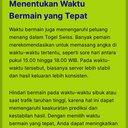
Menentukan Waktu
Bermain yang Tepat
Waktu bermain juga memengaruhi peluang
menang dalam Togel Swiss. Banyak pemain
merekomendasikan untuk memasang angka di
waktu-waktu tertentu, seperti sore hari antara
pukul 15.00 hingga 18.00 WIB. Pada waktu-
waktu tersebut, biasanya server lebih stabil
dan hasil keluaran lebih konsisten.
Hindari bermain pada waktu-waktu sibuk atau
saat trafik taruhan tinggi, karena hal ini dapat
memengaruhi keakuratan prediksi dan
kestabilan hasil. Dengan memilih waktu
bermain yang tepat, Anda dapat meningkatkan