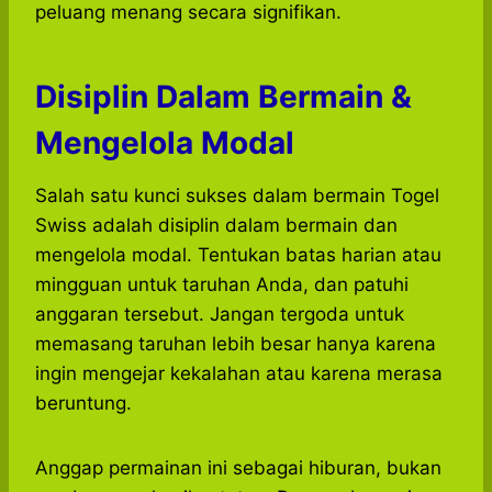
peluang menang secara signifikan.
Disiplin Dalam Bermain &
Mengelola Modal
Salah satu kunci sukses dalam bermain Togel
Swiss adalah disiplin dalam bermain dan
mengelola modal. Tentukan batas harian atau
mingguan untuk taruhan Anda, dan patuhi
anggaran tersebut. Jangan tergoda untuk
memasang taruhan lebih besar hanya karena
ingin mengejar kekalahan atau karena merasa
beruntung.
Anggap permainan ini sebagai hiburan, bukan